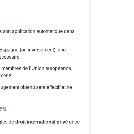
gements
as son application automatique dans
 Espagne (ou inversement), une
écessaire.
ys membres de l’Union européenne,
ements.
jugement obtenu sera effectif et ne
es
gles de
droit international privé
entre