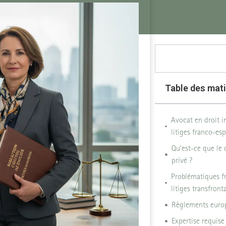
Table des mat
Avocat en droit i
litiges franco-es
Qu’est-ce que le 
privé ?
Problématiques f
litiges transfronta
Règlements europ
Expertise requise