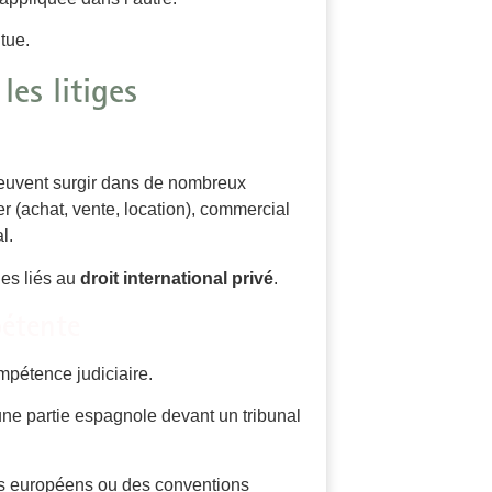
tue.
es litiges
peuvent surgir dans de nombreux
er (achat, vente, location), commercial
l.
es liés au
droit international privé
.
pétente
mpétence judiciaire.
une partie espagnole devant un tribunal
ts européens ou des conventions