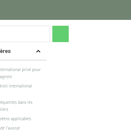
ières
nternational privé pour
pagnols
droit international
réquentes dans les
liers
éens applicables
 de l’avocat