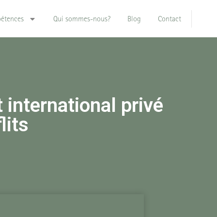
étences
Qui sommes-nous?
Blog
Contact
 international privé
lits