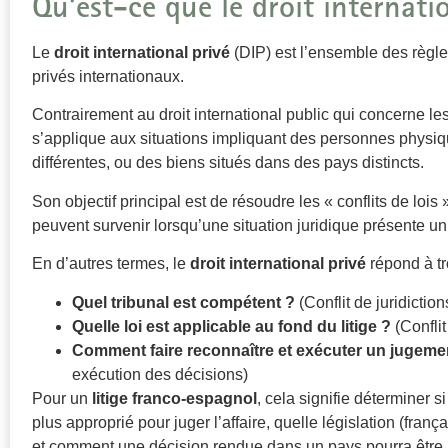
Qu’est-ce que le droit internatio
Le
droit international privé
(DIP) est l’ensemble des règles
privés internationaux.
Contrairement au droit international public qui concerne les
s’applique aux situations impliquant des personnes physiq
différentes, ou des biens situés dans des pays distincts.
Son objectif principal est de résoudre les « conflits de lois »
peuvent survenir lorsqu’une situation juridique présente u
En d’autres termes, le
droit international privé
répond à tr
Quel tribunal est compétent ?
(Conflit de juridiction
Quelle loi est applicable au fond du litige ?
(Conflit
Comment faire reconnaître et exécuter un jugeme
exécution des décisions)
Pour un
litige franco-espagnol
, cela signifie déterminer s
plus approprié pour juger l’affaire, quelle législation (fran
et comment une décision rendue dans un pays pourra être 