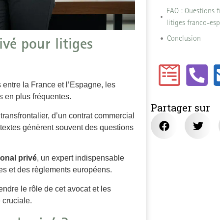
FAQ : Questions f
litiges franco-es
vé pour litiges
Conclusion
 entre la France et l’Espagne, les
s en plus fréquentes.
Partager sur
transfrontalier, d’un contrat commercial
ontextes génèrent souvent des questions
ional privé
, un expert indispensable
les et des règlements européens.
ndre le rôle de cet avocat et les
 cruciale.