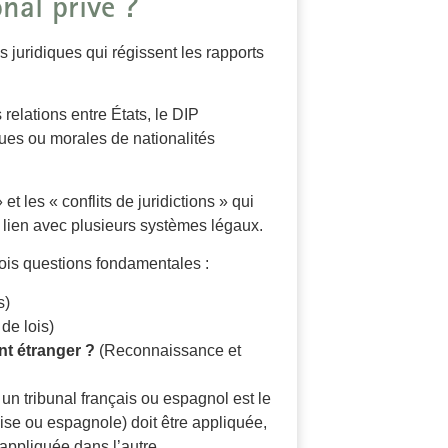
nal privé ?
 juridiques qui régissent les rapports
 relations entre États, le DIP
ues ou morales de nationalités
 et les « conflits de juridictions » qui
n lien avec plusieurs systèmes légaux.
ois questions fondamentales :
s)
 de lois)
nt étranger ?
(Reconnaissance et
i un tribunal français ou espagnol est le
çaise ou espagnole) doit être appliquée,
appliquée dans l’autre.