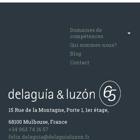
Domaines de
compétences
Qui sommes-nous?
Blog
Contact
15 Rue de la Montagne, Porte 1, 1er étage,
68100 Mulhouse, France
+34 963 74 16 57
felix.delaguia@delaguialuzon.fr