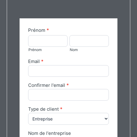
Form
Prénom
*
general
Prénom
Nom
FR
Prénom
Nom
Email
*
Confirmer l'email
*
Type de client
*
Nom de l'entreprise